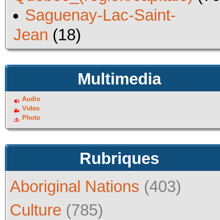
Saguenay-Lac-Saint-
Jean
(18)
Multimedia
Audio
Video
Photo
Rubriques
Aboriginal Nations
(403)
Culture
(785)